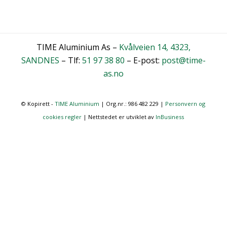
TIME Aluminium As –
Kvålveien 14, 4323,
SANDNES
– Tlf:
51 97 38 80
– E-post:
post@time-
as.no
© Kopirett -
TIME Aluminium
| Org.nr.: 986 482 229 |
Personvern og
cookies regler
| Nettstedet er utviklet av
InBusiness