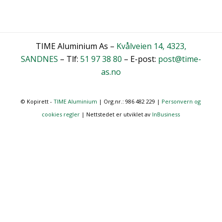
TIME Aluminium As –
Kvålveien 14, 4323,
SANDNES
– Tlf:
51 97 38 80
– E-post:
post@time-
as.no
© Kopirett -
TIME Aluminium
| Org.nr.: 986 482 229 |
Personvern og
cookies regler
| Nettstedet er utviklet av
InBusiness