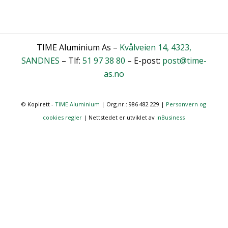
TIME Aluminium As –
Kvålveien 14, 4323,
SANDNES
– Tlf:
51 97 38 80
– E-post:
post@time-
as.no
© Kopirett -
TIME Aluminium
| Org.nr.: 986 482 229 |
Personvern og
cookies regler
| Nettstedet er utviklet av
InBusiness