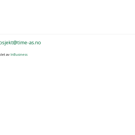
osjekt@time-as.no
klet av
InBusiness