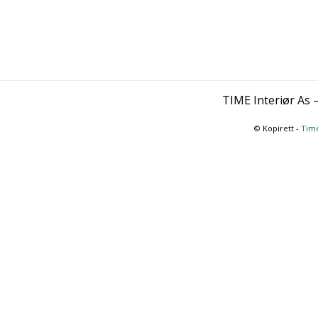
TIME Interiør As 
© Kopirett -
Time