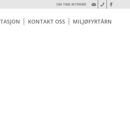
OM TIME INTERIØR
TASJON
KONTAKT OSS
MILJØFYRTÅRN