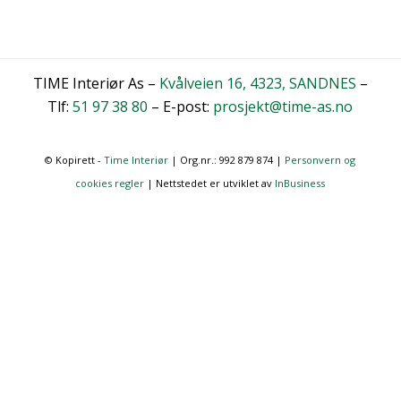
TIME Interiør As –
Kvålveien 16, 4323, SANDNES
–
Tlf:
51 97 38 80
– E-post:
prosjekt@time-as.no
© Kopirett -
Time Interiør
| Org.nr.: 992 879 874 |
Personvern og
cookies regler
| Nettstedet er utviklet av
InBusiness