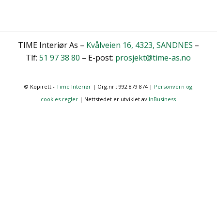
TIME Interiør As –
Kvålveien 16, 4323, SANDNES
–
Tlf:
51 97 38 80
– E-post:
prosjekt@time-as.no
© Kopirett -
Time Interiør
| Org.nr.: 992 879 874 |
Personvern og
cookies regler
| Nettstedet er utviklet av
InBusiness