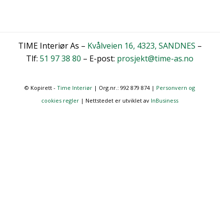
TIME Interiør As –
Kvålveien 16, 4323, SANDNES
–
Tlf:
51 97 38 80
– E-post:
prosjekt@time-as.no
© Kopirett -
Time Interiør
| Org.nr.: 992 879 874 |
Personvern og
cookies regler
| Nettstedet er utviklet av
InBusiness