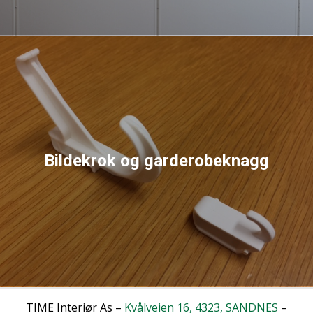
Bildekrok og garderobeknagg
TIME Interiør As –
Kvålveien 16, 4323, SANDNES
–